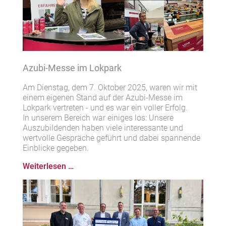
Azubi-Messe im Lokpark
Am Dienstag, dem 7. Oktober 2025, waren wir mit
einem eigenen Stand auf der Azubi-Messe im
Lokpark vertreten - und es war ein voller Erfolg.
In unserem Bereich war einiges los: Unsere
Auszubildenden haben viele interessante und
wertvolle Gespräche geführt und dabei spannende
Einblicke gegeben.
Azubi-
Weiterlesen …
Messe
im
Lokpark